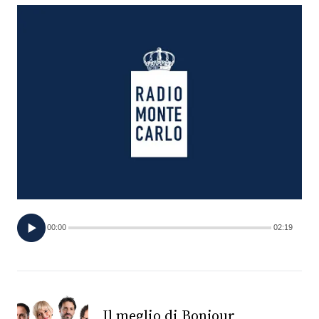
FOTO
CONCORSI
EVENTI
VIDEO
TV
00:00
02:19
PRINCIPATO
DI
MONACO
RMC
Il meglio di Bonjour