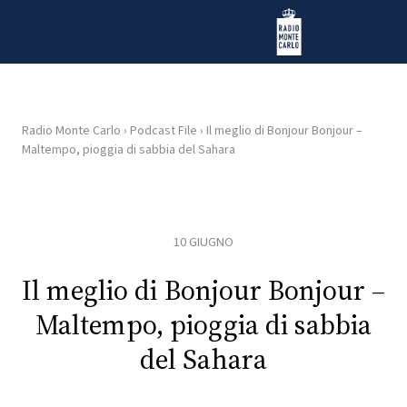
Vai al contenuto
Radio Monte Carlo
Radio Monte Carlo
›
Podcast File
›
Il meglio di Bonjour Bonjour –
Maltempo, pioggia di sabbia del Sahara
HOME
RADIO
10 GIUGNO
WEB
RADIO
Il meglio di Bonjour Bonjour –
Maltempo, pioggia di sabbia
PLAYLIST
del Sahara
NEWS