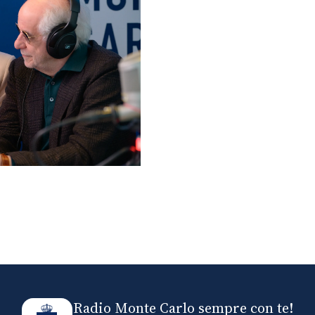
lo ospiti di Radio
elle
Radio Monte Carlo sempre con te!