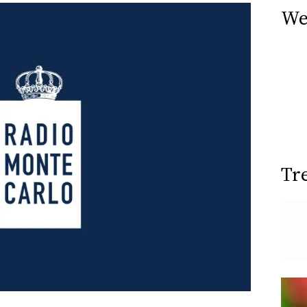
We
Tr