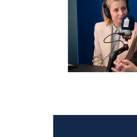
Anna Ferzetti e Toni Servil
Monte Carlo: le foto più b