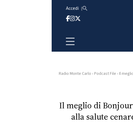
Vai al contenuto
Accedi
Radio Monte Carlo
›
Podcast File
›
Il megli
HOME
RADIO
Il meglio di Bonjou
alla salute cenar
WEB
RADIO