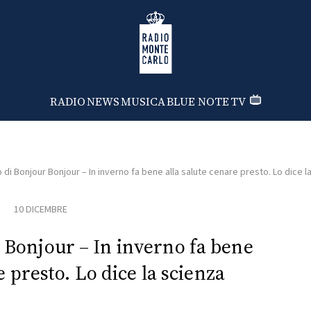
Radio Monte Carlo
RADIO
NEWS
MUSICA
BLUE NOTE
TV
o di Bonjour Bonjour – In inverno fa bene alla salute cenare presto. Lo dice l
10 DICEMBRE
r Bonjour – In inverno fa bene
e presto. Lo dice la scienza