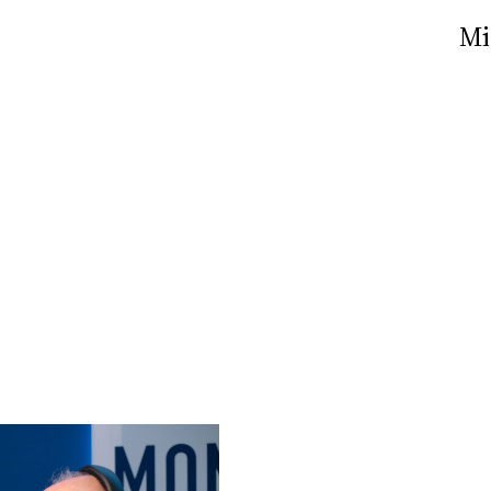
Nick The Nightfly &
Mi
Friends For Alassio