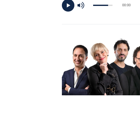
DI
00:00
MONACO
RMC
CONSIGLIA