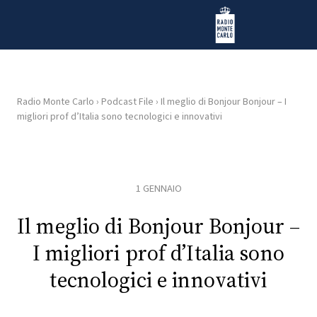
Vai al contenuto
Radio Monte Carlo
Radio Monte Carlo
›
Podcast File
›
Il meglio di Bonjour Bonjour – I
migliori prof d’Italia sono tecnologici e innovativi
HOME
RADIO
1 GENNAIO
WEB
RADIO
Il meglio di Bonjour Bonjour –
I migliori prof d’Italia sono
PLAYLIST
tecnologici e innovativi
NEWS