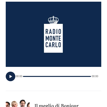
FOTO
CONCORSI
EVENTI
VIDEO
TV
00:00
00:00
PRINCIPATO
DI
MONACO
RMC
Il meglio di Bonjour