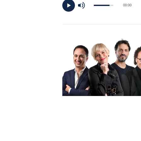
DI
00:00
MONACO
RMC
CONSIGLIA