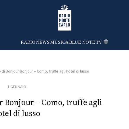
Radio Monte Carlo
RADIO
NEWS
MUSICA
BLUE NOTE
TV
o di Bonjour Bonjour – Como, truffe agli hotel di lusso
1 GENNAIO
r Bonjour – Como, truffe agli
tel di lusso