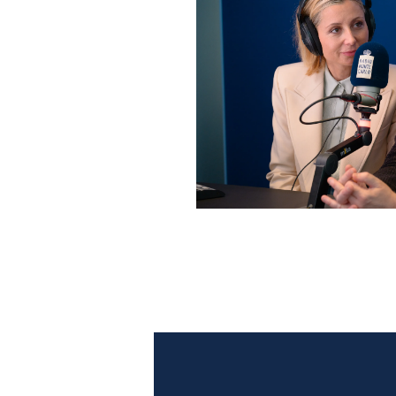
Anna Ferzetti e Toni Servil
Monte Carlo: le foto più b