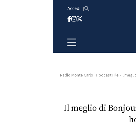
Vai al contenuto
Accedi
Radio Monte Carlo
›
Podcast File
›
Il megli
HOME
RADIO
Il meglio di Bonjou
ho
WEB
RADIO