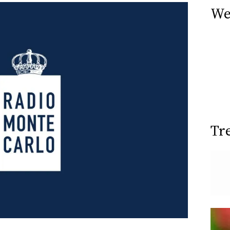
We
Tr