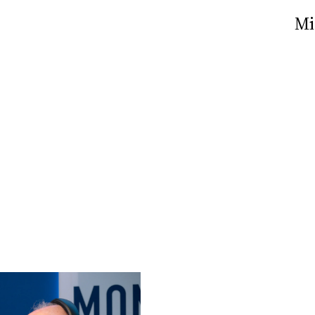
Nick The Nightfly &
Mi
Friends For Alassio