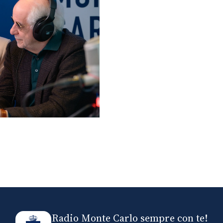
lo ospiti di Radio
elle
Radio Monte Carlo sempre con te!