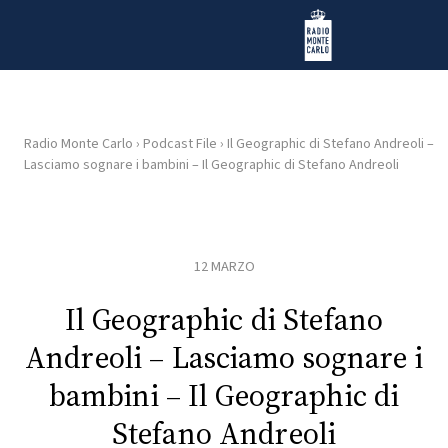
Vai al contenuto
Radio Monte Carlo
Radio Monte Carlo
›
Podcast File
›
Il Geographic di Stefano Andreoli –
Lasciamo sognare i bambini – Il Geographic di Stefano Andreoli
HOME
RADIO
12 MARZO
WEB
RADIO
Il Geographic di Stefano
Andreoli – Lasciamo sognare i
PLAYLIST
bambini – Il Geographic di
Stefano Andreoli
NEWS