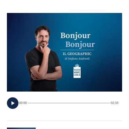
FOTO
CONCORSI
EVENTI
VIDEO
TV
PRINCIPATO
DI
00:00
02:33
MONACO
RMC