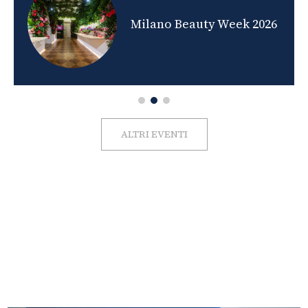
nds
Milano Beauty Week 2026
ALTRI EVENTI
FOTO