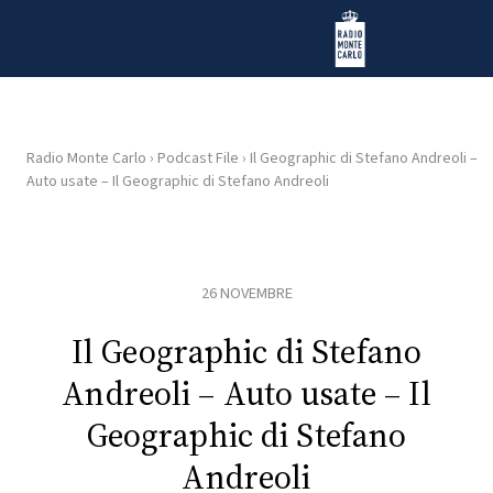
Vai al contenuto
Radio Monte Carlo
Radio Monte Carlo
›
Podcast File
›
Il Geographic di Stefano Andreoli –
Auto usate – Il Geographic di Stefano Andreoli
HOME
RADIO
26 NOVEMBRE
WEB
RADIO
Il Geographic di Stefano
Andreoli – Auto usate – Il
PLAYLIST
Geographic di Stefano
Andreoli
NEWS