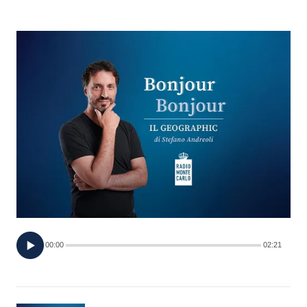
FOTO
CONCORSI
EVENTI
VIDEO
TV
PRINCIPATO
DI
00:00
02:21
MONACO
RMC