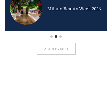
nds
Milano Beauty Week 2026
ALTRI EVENTI
FOTO