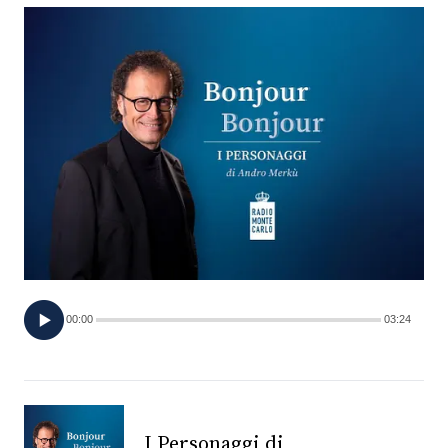
FOTO
CONCORSI
EVENTI
VIDEO
TV
00:00
03:24
PRINCIPATO
DI
MONACO
RMC
I Personaggi di