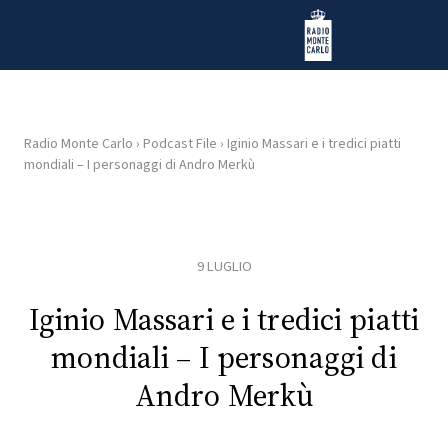
Vai al contenuto
Radio Monte Carlo
Radio Monte Carlo
›
Podcast File
›
Iginio Massari e i tredici piatti
mondiali – I personaggi di Andro Merkù
HOME
RADIO
9 LUGLIO
WEB
RADIO
Iginio Massari e i tredici piatti
mondiali – I personaggi di
PLAYLIST
Andro Merkù
NEWS