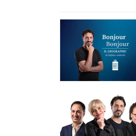
DI
MONACO
RMC
CONSIGLIA