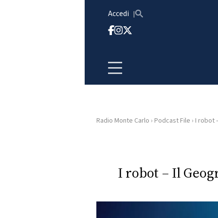
Vai al contenuto
Accedi
Radio Monte Carlo
›
Podcast File
›
I robot 
HOME
RADIO
I robot – Il Geo
WEB
RADIO