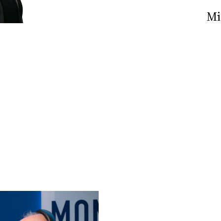
Nick The Nightfly &
Mi
Friends For Alassio