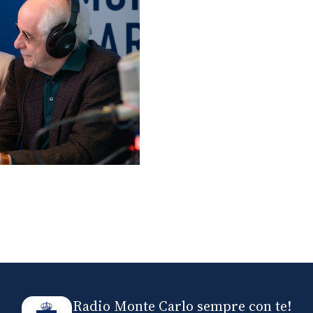
lo ospiti di Radio
elle
Radio Monte Carlo sempre con te!