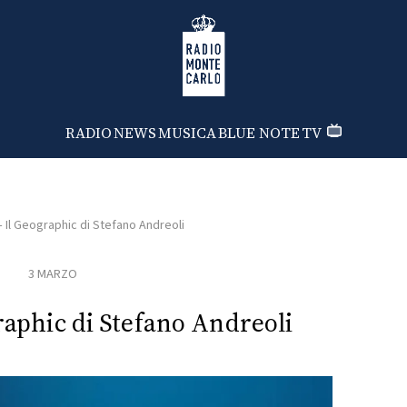
Radio Monte Carlo
RADIO
NEWS
MUSICA
BLUE NOTE
TV
– Il Geographic di Stefano Andreoli
3 MARZO
graphic di Stefano Andreoli