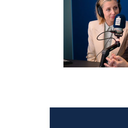
Anna Ferzetti e Toni Servil
Monte Carlo: le foto più b