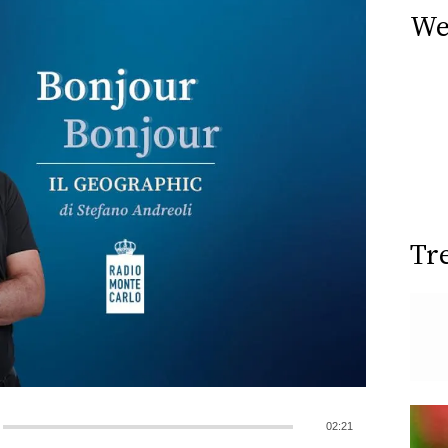
We
Tr
02:21