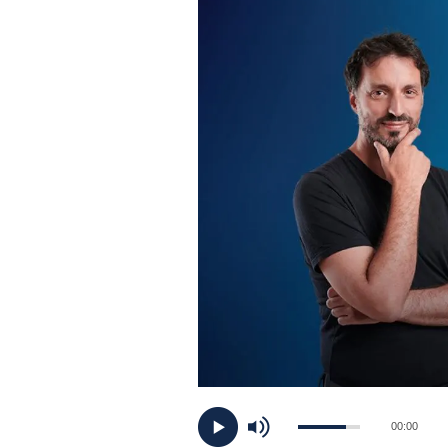
PLAYLIST
NEWS
FOTO
CONCORSI
EVENTI
VIDEO
TV
00:00
PRINCIPATO