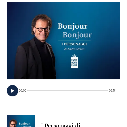
FOTO
CONCORSI
EVENTI
VIDEO
TV
00:00
03:54
PRINCIPATO
DI
MONACO
RMC
I Personaggi di