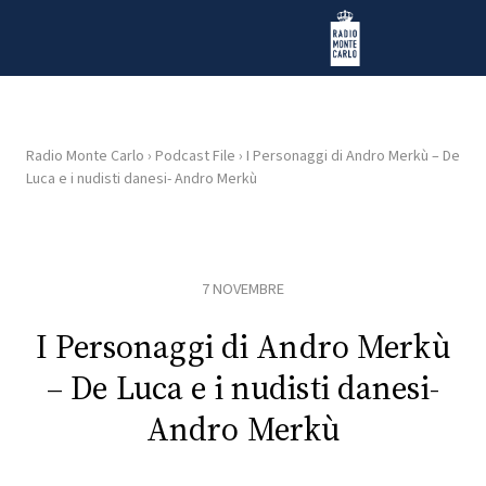
Vai al contenuto
Radio Monte Carlo
Radio Monte Carlo
›
Podcast File
›
I Personaggi di Andro Merkù – De
Luca e i nudisti danesi- Andro Merkù
HOME
RADIO
7 NOVEMBRE
WEB
RADIO
I Personaggi di Andro Merkù
– De Luca e i nudisti danesi-
PLAYLIST
Andro Merkù
NEWS