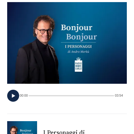
FOTO
CONCORSI
EVENTI
VIDEO
TV
00:00
03:54
PRINCIPATO
DI
MONACO
RMC
I Personaggi di