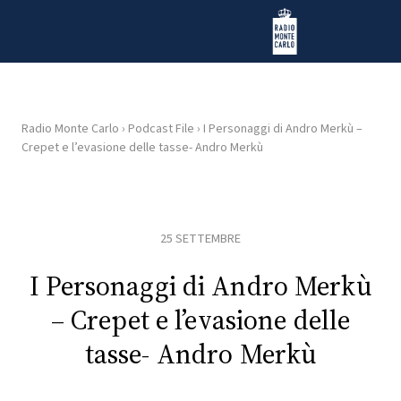
Vai al contenuto
Radio Monte Carlo
Radio Monte Carlo
›
Podcast File
›
I Personaggi di Andro Merkù –
Crepet e l’evasione delle tasse- Andro Merkù
HOME
RADIO
25 SETTEMBRE
WEB
RADIO
I Personaggi di Andro Merkù
– Crepet e l’evasione delle
PLAYLIST
tasse- Andro Merkù
NEWS