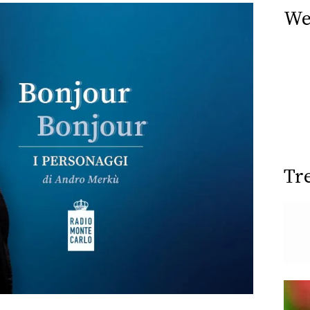
We
Tr