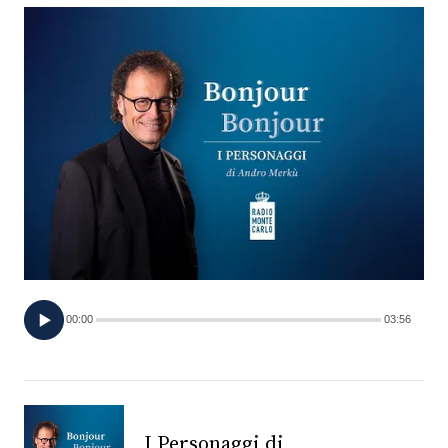
FOTO
CONCORSI
EVENTI
VIDEO
TV
00:00
03:56
PRINCIPATO
DI
MONACO
RMC
I Personaggi di