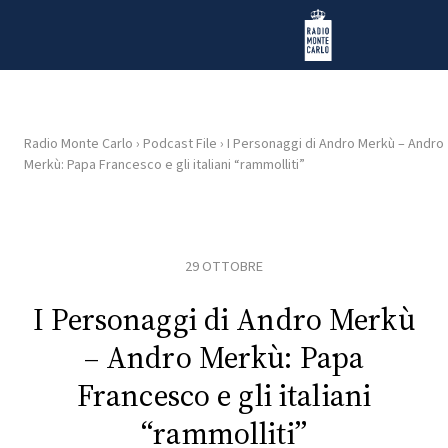
Vai al contenuto
Radio Monte Carlo
Radio Monte Carlo
›
Podcast File
›
I Personaggi di Andro Merkù – Andro
Merkù: Papa Francesco e gli italiani “rammolliti”
HOME
RADIO
29 OTTOBRE
WEB
RADIO
I Personaggi di Andro Merkù
– Andro Merkù: Papa
PLAYLIST
Francesco e gli italiani
“rammolliti”
NEWS