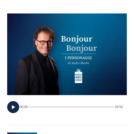
FOTO
CONCORSI
EVENTI
VIDEO
TV
PRINCIPATO
DI
00:00
03:52
MONACO
RMC