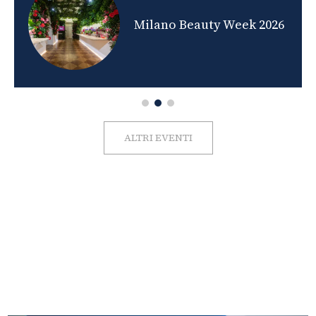
nds
Milano Beauty Week 2026
ALTRI EVENTI
FOTO