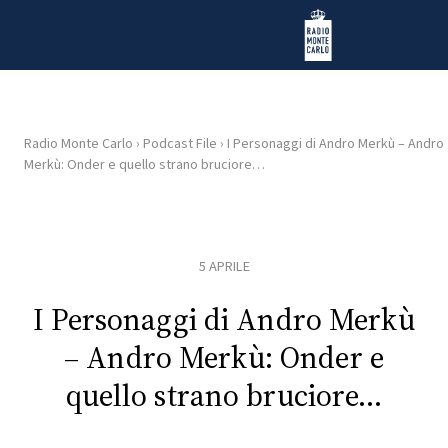
Vai al contenuto
Radio Monte Carlo
Radio Monte Carlo
›
Podcast File
›
I Personaggi di Andro Merkù – Andro
Merkù: Onder e quello strano bruciore…
HOME
RADIO
5 APRILE
WEB
RADIO
I Personaggi di Andro Merkù
– Andro Merkù: Onder e
PLAYLIST
quello strano bruciore…
NEWS