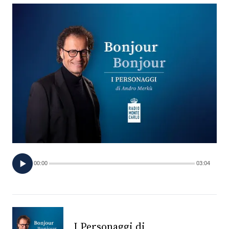
FOTO
CONCORSI
EVENTI
VIDEO
TV
00:00
03:04
PRINCIPATO
DI
MONACO
RMC
I Personaggi di