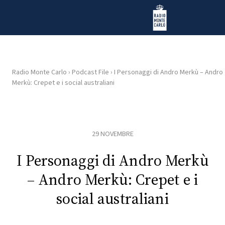
Vai al contenuto
Radio Monte Carlo
Radio Monte Carlo
›
Podcast File
›
I Personaggi di Andro Merkù – Andro
Merkù: Crepet e i social australiani
HOME
RADIO
29 NOVEMBRE
WEB
RADIO
I Personaggi di Andro Merkù
– Andro Merkù: Crepet e i
PLAYLIST
social australiani
NEWS