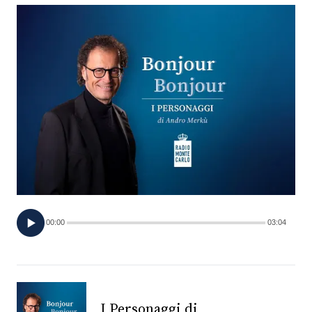
FOTO
CONCORSI
EVENTI
VIDEO
TV
00:00
03:04
PRINCIPATO
DI
MONACO
RMC
I Personaggi di