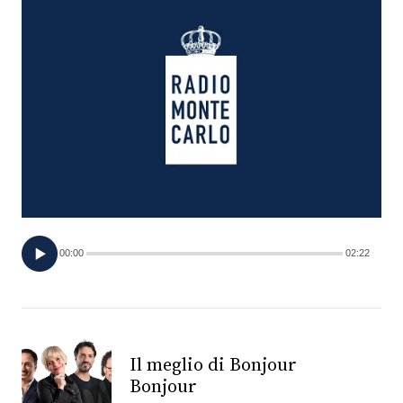
FOTO
CONCORSI
EVENTI
VIDEO
TV
00:00
02:22
PRINCIPATO
DI
MONACO
Il meglio di Bonjour
Bonjour
RMC