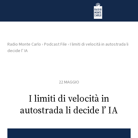
Vai al contenuto
Radio Monte Carlo
Radio Monte Carlo
›
Podcast File
›
I limiti di velocità in autostrada li
decide l’ IA
HOME
RADIO
22 MAGGIO
WEB
RADIO
I limiti di velocità in
autostrada li decide l’ IA
PLAYLIST
NEWS