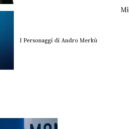
Nick The Nightfly &
Mi
Friends For Alassio
I Personaggi di Andro Merkù