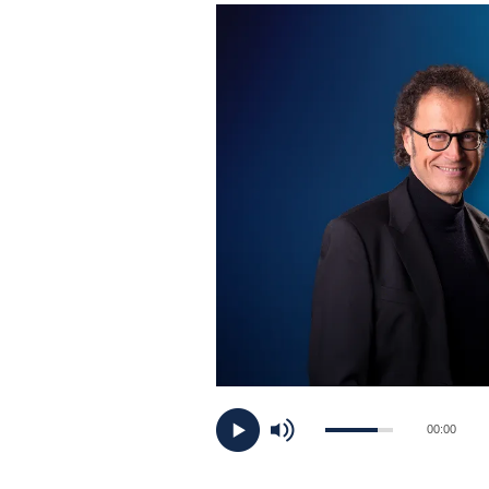
PLAYLIST
NEWS
FOTO
CONCORSI
EVENTI
VIDEO
TV
00:00
PRINCIPATO