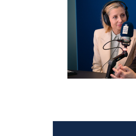
Anna Ferzetti e Toni Servil
Monte Carlo: le foto più b