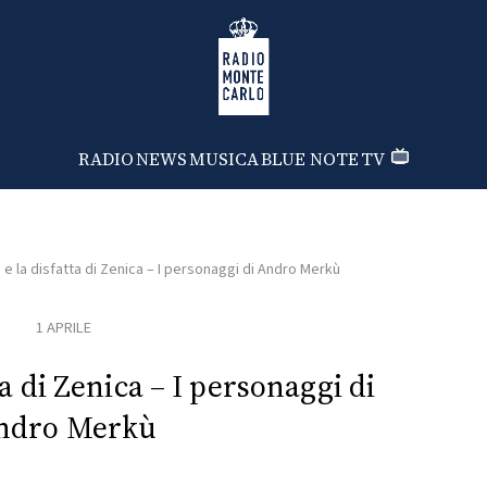
Radio Monte Carlo
RADIO
NEWS
MUSICA
BLUE NOTE
TV
e la disfatta di Zenica – I personaggi di Andro Merkù
1 APRILE
ta di Zenica – I personaggi di
ndro Merkù