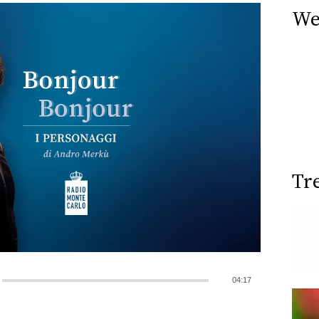
We
Tr
04:17