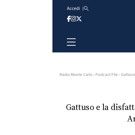
Vai al contenuto
Accedi
Radio Monte Carlo
›
Podcast File
›
Gattuso 
HOME
RADIO
Gattuso e la disfat
A
WEB
RADIO