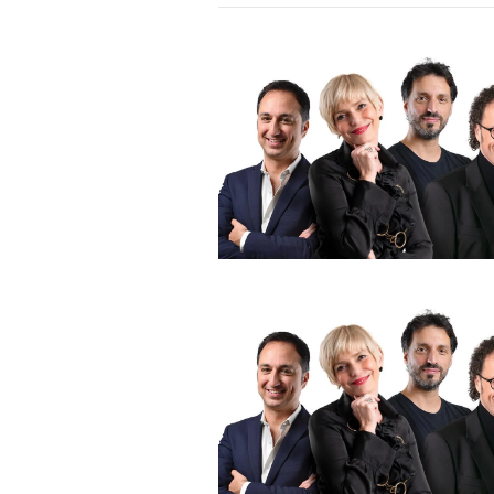
DI
MONACO
RMC
CONSIGLIA