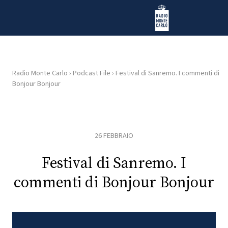
Vai al contenuto
Radio Monte Carlo
Radio Monte Carlo
›
Podcast File
›
Festival di Sanremo. I commenti di
Bonjour Bonjour
HOME
RADIO
26 FEBBRAIO
WEB
RADIO
Festival di Sanremo. I
commenti di Bonjour Bonjour
PLAYLIST
NEWS