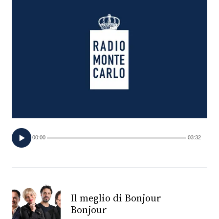
FOTO
CONCORSI
EVENTI
VIDEO
TV
00:00
03:32
PRINCIPATO
DI
MONACO
Il meglio di Bonjour
Bonjour
RMC