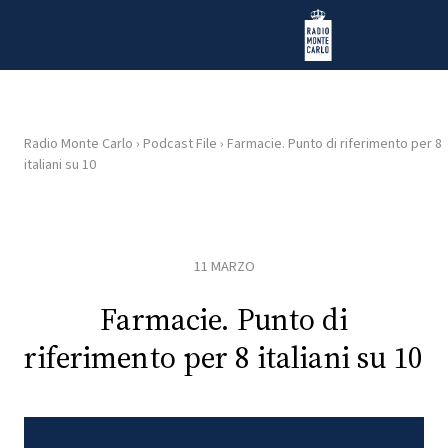
Vai al contenuto
Radio Monte Carlo
Radio Monte Carlo
›
Podcast File
›
Farmacie. Punto di riferimento per 8
italiani su 10
HOME
RADIO
11 MARZO
WEB
RADIO
Farmacie. Punto di
riferimento per 8 italiani su 10
PLAYLIST
NEWS