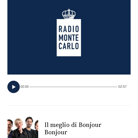
FOTO
CONCORSI
EVENTI
VIDEO
TV
00:00
02:57
PRINCIPATO
DI
MONACO
Il meglio di Bonjour
Bonjour
RMC