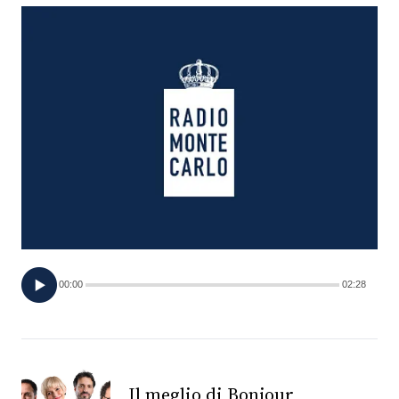
FOTO
CONCORSI
EVENTI
VIDEO
TV
00:00
02:28
PRINCIPATO
DI
MONACO
RMC
Il meglio di Bonjour