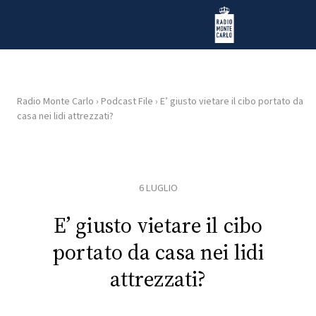
Vai al contenuto
Radio Monte Carlo
Radio Monte Carlo
›
Podcast File
›
E’ giusto vietare il cibo portato da
casa nei lidi attrezzati?
HOME
RADIO
6 LUGLIO
WEB
RADIO
E’ giusto vietare il cibo
portato da casa nei lidi
PLAYLIST
attrezzati?
NEWS