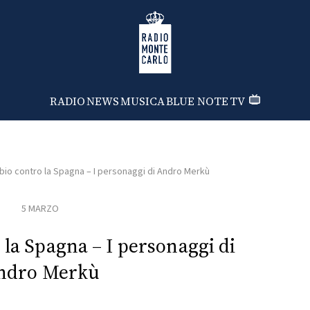
Radio Monte Carlo
RADIO
NEWS
MUSICA
BLUE NOTE
TV
io contro la Spagna – I personaggi di Andro Merkù
5 MARZO
 la Spagna – I personaggi di
ndro Merkù