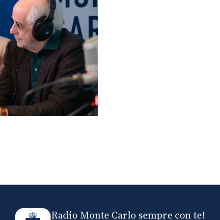
lo ospiti di Radio
elle
Radio Monte Carlo sempre con te!