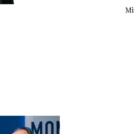
Nick The Nightfly &
Mi
Friends For Alassio