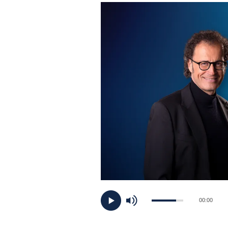
PLAYLIST
NEWS
FOTO
CONCORSI
EVENTI
VIDEO
TV
00:00
PRINCIPATO