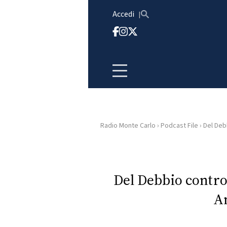
Vai al contenuto
Accedi
Radio Monte Carlo
›
Podcast File
›
Del Debb
HOME
RADIO
Del Debbio contro
A
WEB
RADIO