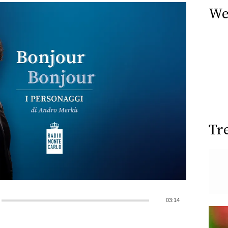
We
Tr
03:14