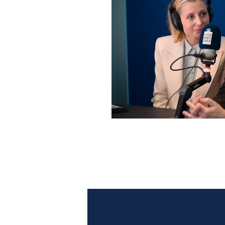
Anna Ferzetti e Toni Servil
Monte Carlo: le foto più b