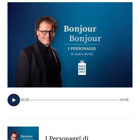
FOTO
CONCORSI
EVENTI
VIDEO
TV
00:00
04:48
PRINCIPATO
DI
MONACO
RMC
I Personaggi di