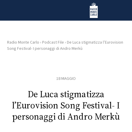
Vai al contenuto
Radio Monte Carlo
Radio Monte Carlo
›
Podcast File
›
De Luca stigmatizza l’Eurovision
Song Festival- I personaggi di Andro Merkù
HOME
RADIO
18 MAGGIO
WEB
RADIO
De Luca stigmatizza
l’Eurovision Song Festival- I
PLAYLIST
personaggi di Andro Merkù
NEWS