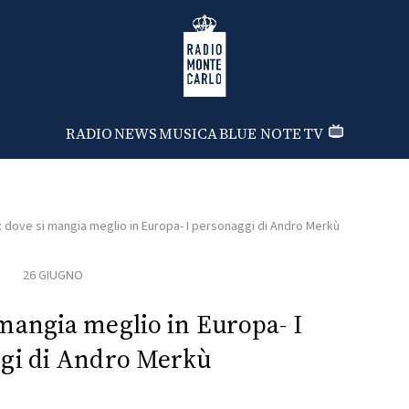
Radio Monte Carlo
RADIO
NEWS
MUSICA
BLUE NOTE
TV
 dove si mangia meglio in Europa- I personaggi di Andro Merkù
26 GIUGNO
 mangia meglio in Europa- I
gi di Andro Merkù