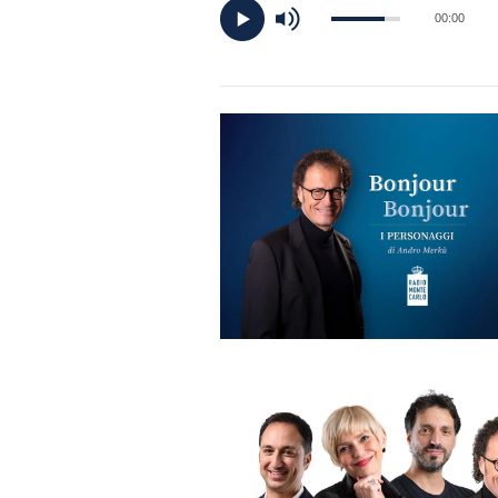
DI
00:00
MONACO
RMC
CONSIGLIA