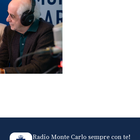
lo ospiti di Radio
elle
Radio Monte Carlo sempre con te!