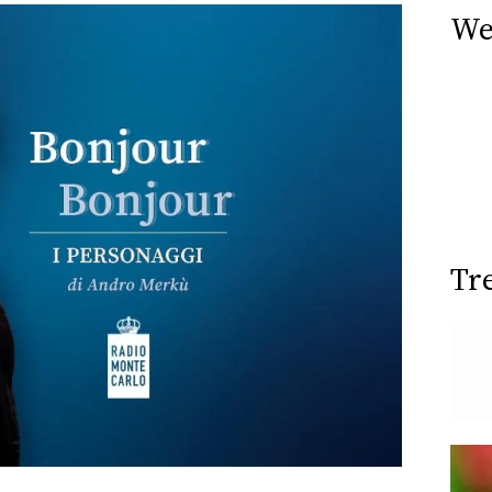
We
Tr