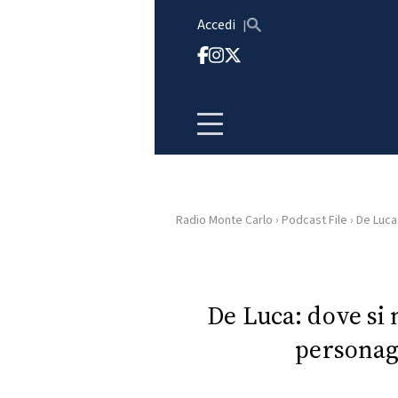
Vai al contenuto
Accedi
Radio Monte Carlo
›
Podcast File
›
De Luca:
HOME
RADIO
De Luca: dove si
personag
WEB
RADIO