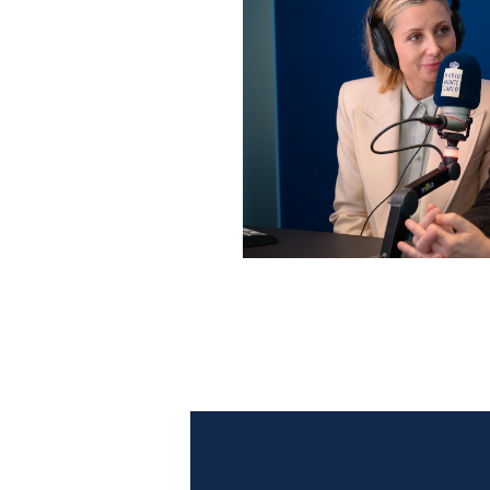
Anna Ferzetti e Toni Servil
Monte Carlo: le foto più b