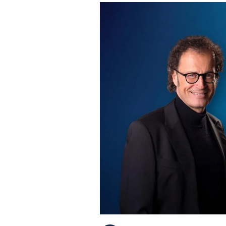
PLAYLIST
NEWS
FOTO
CONCORSI
EVENTI
VIDEO
TV
PRINCIPATO