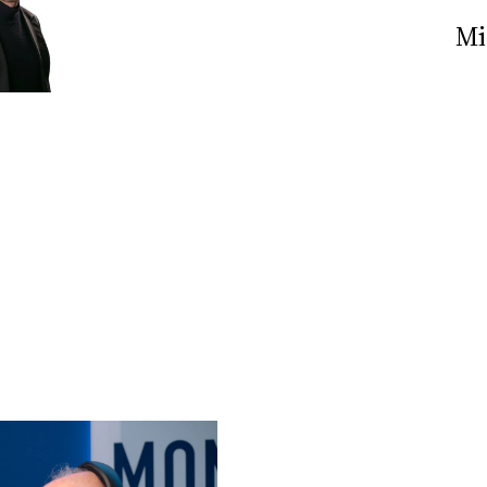
Nick The Nightfly &
Mi
Friends For Alassio