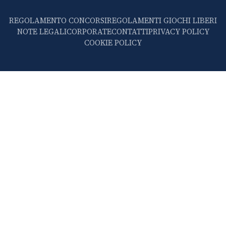
REGOLAMENTO CONCORSI
REGOLAMENTI GIOCHI LIBERI
NOTE LEGALI
CORPORATE
CONTATTI
PRIVACY POLICY
COOKIE POLICY