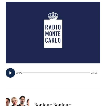
FOTO
CONCORSI
EVENTI
VIDEO
TV
00:00
03:17
PRINCIPATO
DI
MONACO
RMC
Bonjour Bonjour