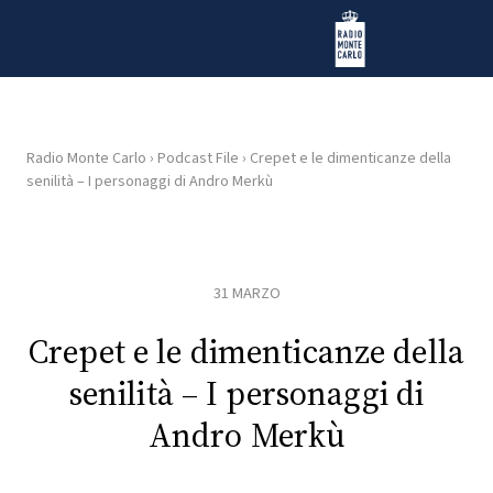
Vai al contenuto
Radio Monte Carlo
Radio Monte Carlo
›
Podcast File
›
Crepet e le dimenticanze della
senilità – I personaggi di Andro Merkù
HOME
RADIO
31 MARZO
WEB
RADIO
Crepet e le dimenticanze della
senilità – I personaggi di
PLAYLIST
Andro Merkù
NEWS