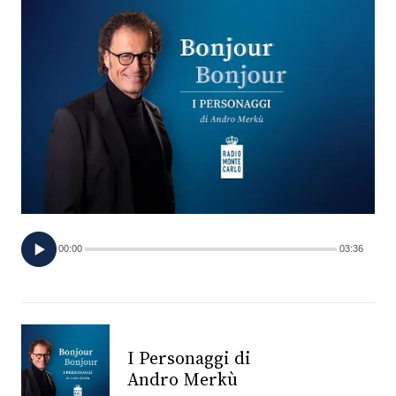
FOTO
CONCORSI
EVENTI
VIDEO
TV
00:00
03:36
PRINCIPATO
DI
MONACO
I Personaggi di
Andro Merkù
RMC