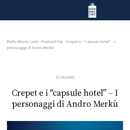
Vai al contenuto
Radio Monte Carlo
Radio Monte Carlo
›
Podcast File
›
Crepet e i “capsule hotel” – I
personaggi di Andro Merkù
HOME
RADIO
22 GIUGNO
WEB
RADIO
Crepet e i “capsule hotel” – I
personaggi di Andro Merkù
PLAYLIST
NEWS