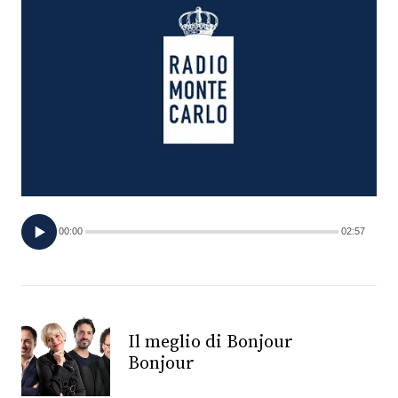
FOTO
CONCORSI
EVENTI
VIDEO
00:00
02:57
TV
PRINCIPATO
DI
MONACO
Il meglio di Bonjour
Bonjour
RMC