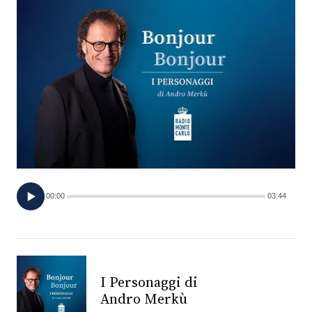
FOTO
CONCORSI
EVENTI
VIDEO
TV
00:00
03:44
PRINCIPATO
DI
MONACO
I Personaggi di
Andro Merkù
RMC