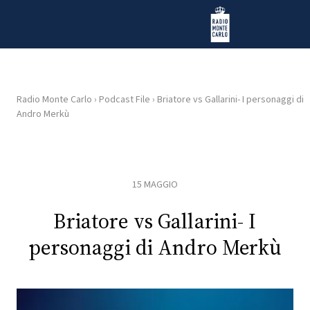
Vai al contenuto
Radio Monte Carlo
Radio Monte Carlo
›
Podcast File
›
Briatore vs Gallarini- I personaggi di
Andro Merkù
HOME
RADIO
15 MAGGIO
WEB
RADIO
Briatore vs Gallarini- I
personaggi di Andro Merkù
PLAYLIST
NEWS