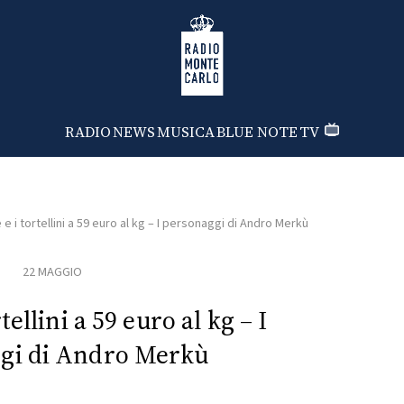
Radio Monte Carlo
RADIO
NEWS
MUSICA
BLUE NOTE
TV
 e i tortellini a 59 euro al kg – I personaggi di Andro Merkù
22 MAGGIO
tellini a 59 euro al kg – I
gi di Andro Merkù