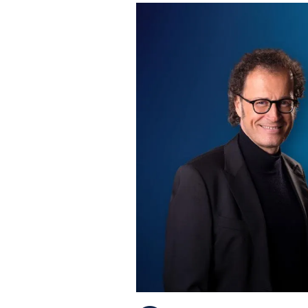
PLAYLIST
NEWS
FOTO
CONCORSI
EVENTI
VIDEO
TV
PRINCIPATO