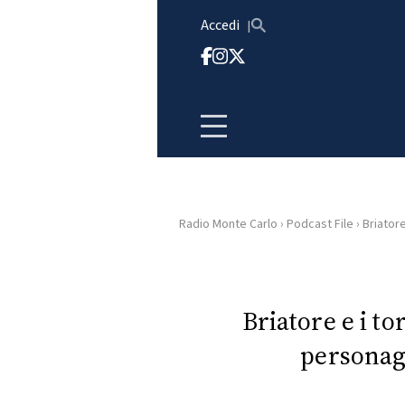
Vai al contenuto
Accedi
Radio Monte Carlo
›
Podcast File
›
Briatore
HOME
RADIO
Briatore e i tor
personag
WEB
RADIO