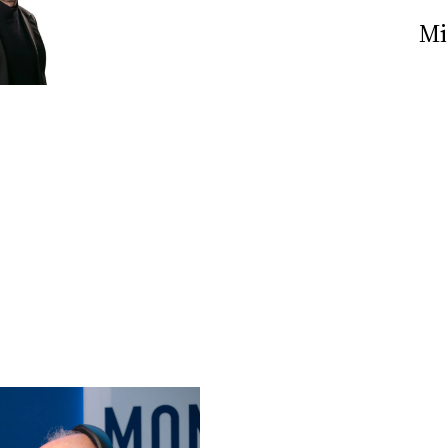
Nick The Nightfly &
Mi
Friends For Alassio