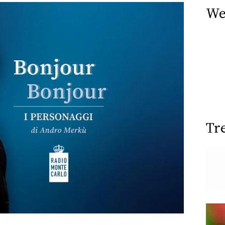
We
Tr