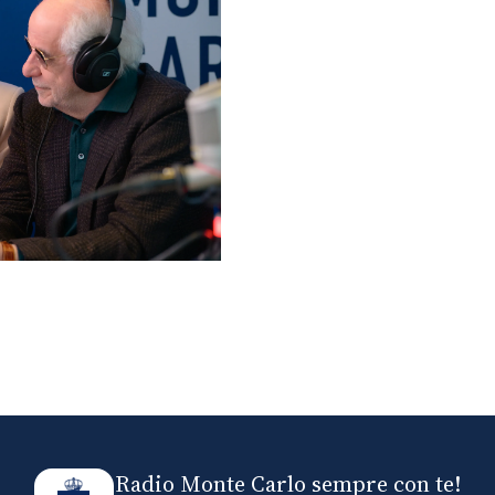
lo ospiti di Radio
elle
Radio Monte Carlo sempre con te!