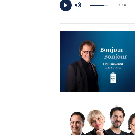
DI
00:00
MONACO
RMC
CONSIGLIA