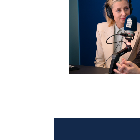
Anna Ferzetti e Toni Servil
Monte Carlo: le foto più b