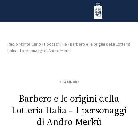
Vai al contenuto
Radio Monte Carlo
Radio Monte Carlo
›
Podcast File
›
Barbero e le origini della Lotteria
Italia – I personaggi di Andro Merkù
HOME
RADIO
7 GENNAIO
WEB
RADIO
Barbero e le origini della
Lotteria Italia – I personaggi
PLAYLIST
di Andro Merkù
NEWS