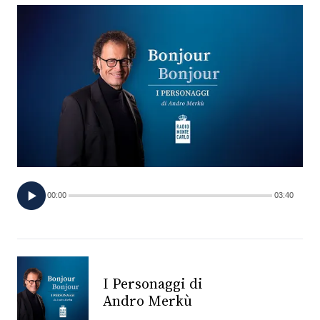
FOTO
CONCORSI
EVENTI
VIDEO
TV
00:00
03:40
PRINCIPATO
DI
MONACO
I Personaggi di
Andro Merkù
RMC