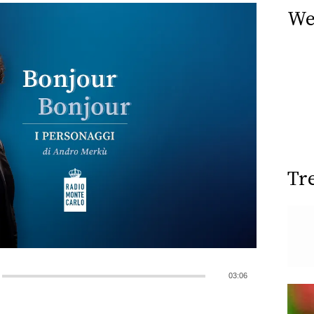
We
Tr
03:06