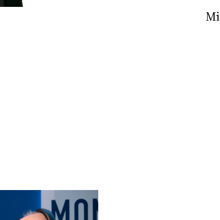
Nick The Nightfly &
Mi
Friends For Alassio