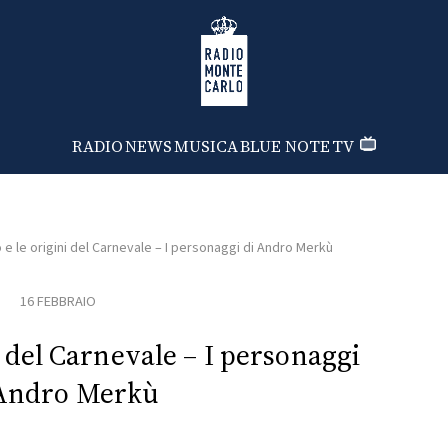
Radio Monte Carlo
RADIO
NEWS
MUSICA
BLUE NOTE
TV
e le origini del Carnevale – I personaggi di Andro Merkù
16 FEBBRAIO
i del Carnevale – I personaggi
 Andro Merkù