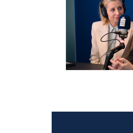
Anna Ferzetti e Toni Servil
Monte Carlo: le foto più b