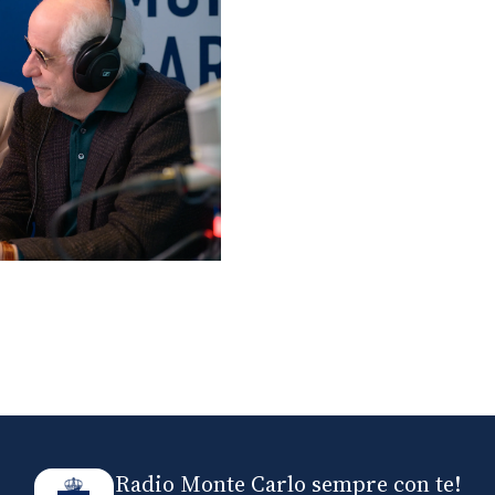
lo ospiti di Radio
elle
Radio Monte Carlo sempre con te!