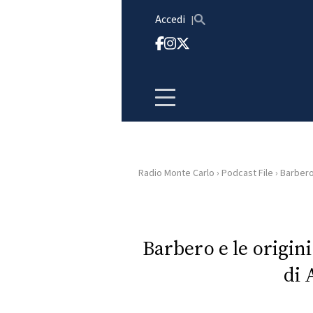
Vai al contenuto
Accedi
Radio Monte Carlo
›
Podcast File
›
Barbero 
HOME
RADIO
Barbero e le origin
di
WEB
RADIO