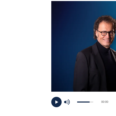
PLAYLIST
NEWS
FOTO
CONCORSI
EVENTI
VIDEO
TV
00:00
PRINCIPATO