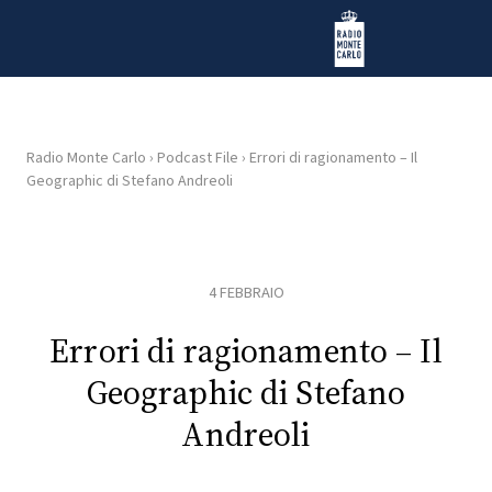
Vai al contenuto
Radio Monte Carlo
Radio Monte Carlo
›
Podcast File
›
Errori di ragionamento – Il
Geographic di Stefano Andreoli
HOME
RADIO
4 FEBBRAIO
WEB
RADIO
Errori di ragionamento – Il
Geographic di Stefano
PLAYLIST
Andreoli
NEWS