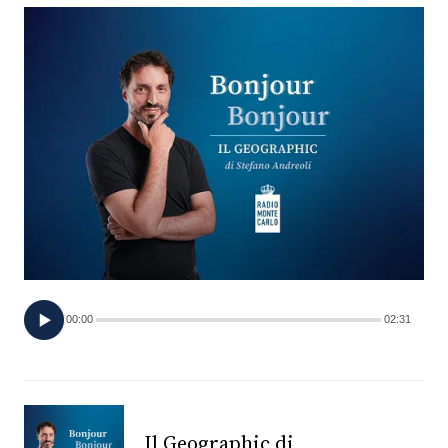
FOTO
CONCORSI
EVENTI
VIDEO
TV
00:00
02:31
PRINCIPATO
DI
MONACO
RMC
Il Geographic di