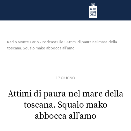
Vai al contenuto
Radio Monte Carlo
Radio Monte Carlo
›
Podcast File
›
Attimi di paura nel mare della
toscana. Squalo mako abbocca all’amo
HOME
RADIO
17 GIUGNO
WEB
RADIO
Attimi di paura nel mare della
toscana. Squalo mako
PLAYLIST
abbocca all’amo
NEWS