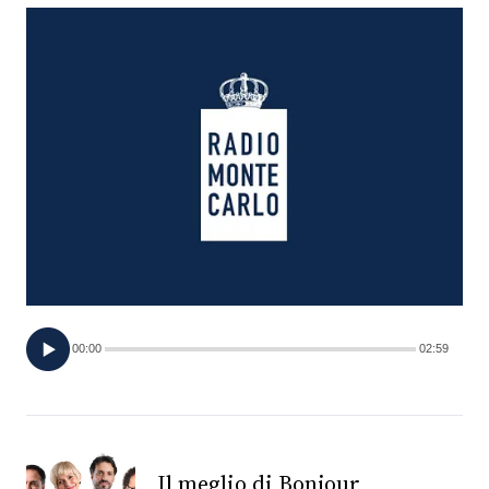
FOTO
CONCORSI
EVENTI
VIDEO
TV
00:00
02:59
PRINCIPATO
DI
MONACO
RMC
Il meglio di Bonjour