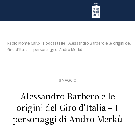
Vai al contenuto
Radio Monte Carlo
Radio Monte Carlo
›
Podcast File
›
Alessandro Barbero e le origini del
Giro d’Italia – I personaggi di Andro Merkù
HOME
RADIO
8 MAGGIO
WEB
RADIO
Alessandro Barbero e le
origini del Giro d’Italia – I
PLAYLIST
personaggi di Andro Merkù
NEWS