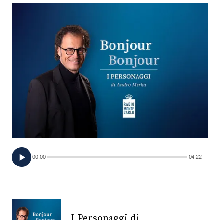
FOTO
CONCORSI
EVENTI
VIDEO
TV
00:00
04:22
PRINCIPATO
DI
MONACO
RMC
I Personaggi di