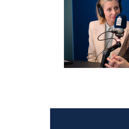
Anna Ferzetti e Toni Servil
Monte Carlo: le foto più b