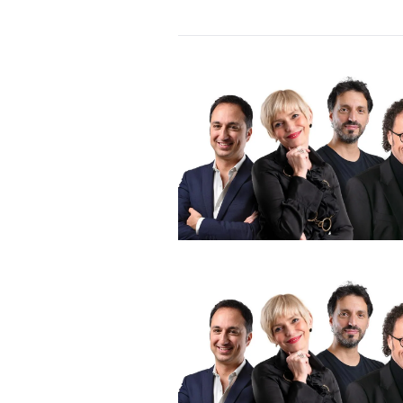
DI
MONACO
RMC
CONSIGLIA