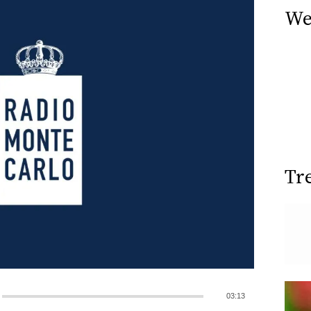
We
Tr
03:13