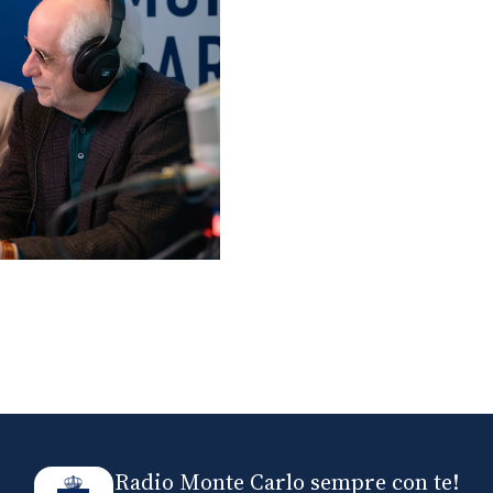
lo ospiti di Radio
elle
Radio Monte Carlo sempre con te!