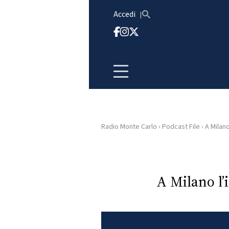
Vai al contenuto
Accedi
Radio Monte Carlo
›
Podcast File
›
A Milano
HOME
RADIO
A Milano l’
WEB
RADIO