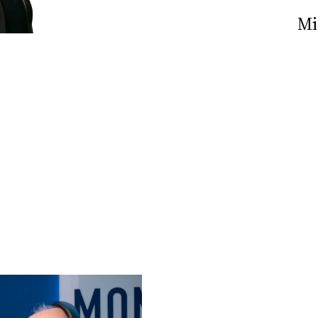
Nick The Nightfly &
Mi
Friends For Alassio