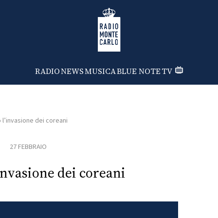
Radio Monte Carlo
RADIO
NEWS
MUSICA
BLUE NOTE
TV
 l’invasione dei coreani
27 FEBBRAIO
invasione dei coreani