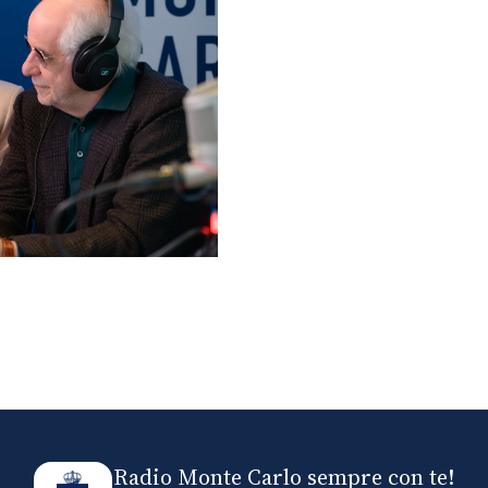
lo ospiti di Radio
elle
Radio Monte Carlo sempre con te!