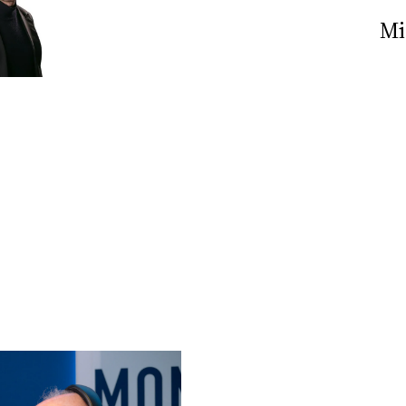
Nick The Nightfly &
Mi
Friends For Alassio