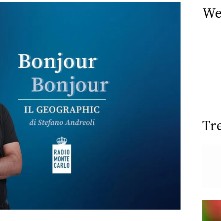
We
Tr