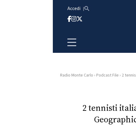
Vai al contenuto
Accedi
Radio Monte Carlo
›
Podcast File
›
2 tennis
HOME
RADIO
2 tennisti ital
Geographic
WEB
RADIO