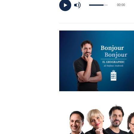
DI
00:00
MONACO
RMC
CONSIGLIA