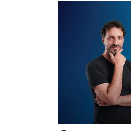
PLAYLIST
NEWS
FOTO
CONCORSI
EVENTI
VIDEO
TV
PRINCIPATO