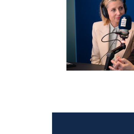
Anna Ferzetti e Toni Servil
Monte Carlo: le foto più b