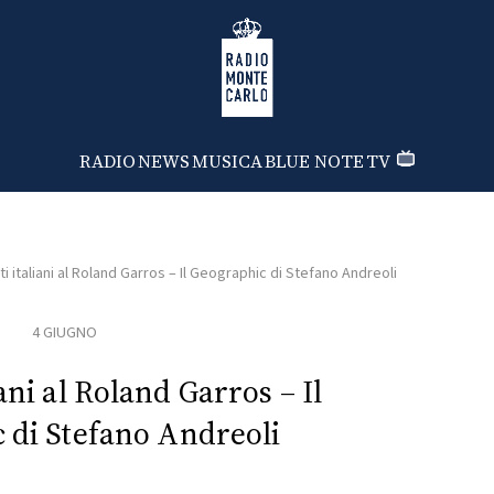
Radio Monte Carlo
RADIO
NEWS
MUSICA
BLUE NOTE
TV
ti italiani al Roland Garros – Il Geographic di Stefano Andreoli
4 GIUGNO
iani al Roland Garros – Il
 di Stefano Andreoli