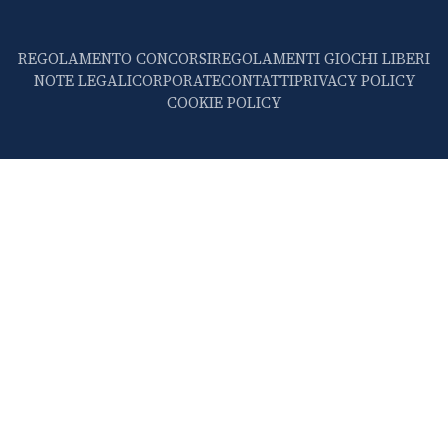
REGOLAMENTO CONCORSI
REGOLAMENTI GIOCHI LIBERI
NOTE LEGALI
CORPORATE
CONTATTI
PRIVACY POLICY
COOKIE POLICY