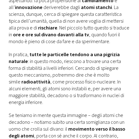
aspettando: la poca propensione al
cambiamento
e
CONSIGLIA
all’
innovazione
deriverebbe dagli
atomi stanchi
. La
scienza, dunque, cerca di spiegare questa caratteristica
tipica dell’umanità, quella di non avere voglia di mettersi
alla prova e di
rischiare
. Nel piccolo tutto questo si traduce
in
ore e ore sul divano davanti alla tv
, quando fuori il
mondo è pieno di cose da fare e da sperimentare.
In pratica,
tutte le particelle tendono a una pigrizia
naturale
: in questo modo, riescono a trovare una certa
forma di stabilità a livelli inferiori. Cercando di spiegare
questo meccanismo, potremmo dire che è molto
simile
radioattività
, come processo fisico-nucleare. In
alcuni elementi, gli atomi sono instabili e, per avere una
maggiore stabilità, decadono o si trasformano in nuclei di
energia inferiore.
Se teniamo in mente questa immagine – degli atomi che
decadono – notiamo subito una certa somiglianza con un
uomo che crolla sul divano: il
movimento verso il basso
degli atomi
, porta con sé anche il corpo. Al contrario,