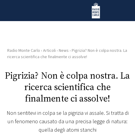
Vai al contenuto
Radio Monte Carlo
Radio Monte Carlo
›
Articoli
›
News
›
Pigrizia? Non è colpa nostra. La
HOME
ricerca scientifica che finalmente ci assolve!
RADIO
Pigrizia? Non è colpa nostra. La
ricerca scientifica che
WEB
RADIO
finalmente ci assolve!
PLAYLIST
Non sentitevi in colpa se la pigrizia vi assale. Si tratta di
un fenomeno causato da una precisa legge di natura:
NEWS
quella degli atomi stanchi