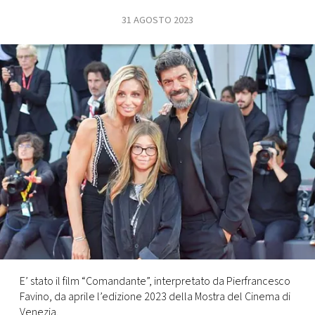
31 AGOSTO 2023
FOTO
CONCORSI
EVENTI
VIDEO
TV
PRINCIPATO
DI
MONACO
E’ stato il film “Comandante”, interpretato da Pierfrancesco
Favino, da aprile l’edizione 2023 della Mostra del Cinema di
RMC
Venezia.