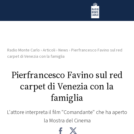
Vai al contenuto
Radio Monte Carlo
Radio Monte Carlo
›
Articoli
›
News
›
Pierfrancesco Favino sul red
HOME
carpet di Venezia con la famiglia
RADIO
Pierfrancesco Favino sul red
carpet di Venezia con la
WEB
RADIO
famiglia
PLAYLIST
L'attore interpreta il film "Comandante" che ha aperto
la Mostra del Cinema
NEWS