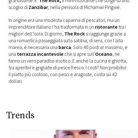
grandissime. E’
The Rock,
il mini-ristorante che sorge su uno
CONSIGLIA
scoglio di
Zanzibar
, nella penisola di Michamwi Pingwe.
In origine era una modesta capanna di pescatori, ma un
imprenditore italiano l’ha trasformata in un
ristorante
tra i
migliori dell’isola. Di giorno,
The Rock
si raggiunge grazie a
una romantica passeggiata sulla sabbia; di sera, con l’alta
marea, è necessaria una
barca
. Solo 40 posti al massimo, e
una
terrazza incantevole
che si apre sull’
Oceano
, ne
fanno un vero paradiso esotico. E anche la cucina è ghiotta,
tra aperitivi e grigliate di pesce fresco. I costi? Non proibitivi:
il piatto più costoso, con pesci e aragoste, costa sui 42
dollari.
Trends