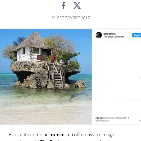
FOTO
21 SETTEMBRE 2017
CONCORSI
EVENTI
VIDEO
TV
PRINCIPATO
DI
MONACO
E’ piccolo come un
bonsa
i, ma offre davvero magie
RMC