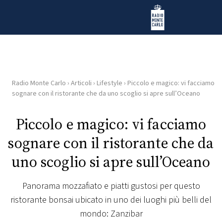
Vai al contenuto
Radio Monte Carlo
Radio Monte Carlo
›
Articoli
›
Lifestyle
›
Piccolo e magico: vi facciamo
HOME
sognare con il ristorante che da uno scoglio si apre sull’Oceano
RADIO
Piccolo e magico: vi facciamo
sognare con il ristorante che da
WEB
RADIO
uno scoglio si apre sull’Oceano
PLAYLIST
Panorama mozzafiato e piatti gustosi per questo
ristorante bonsai ubicato in uno dei luoghi più belli del
NEWS
mondo: Zanzibar