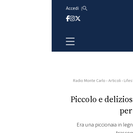
Vai al contenuto
Accedi
Radio Monte Carlo
›
Articoli
›
Lifes
HOME
Piccolo e delizio
RADIO
per
WEB
RADIO
Era una piccionaia in legn