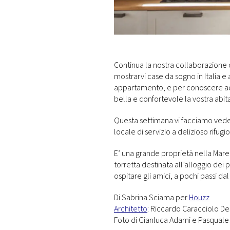
DI
MONACO
RMC
CONSIGLIA
Continua la nostra collaborazione c
mostrarvi case da sogno in Italia e a
appartamento, e per conoscere acc
bella e confortevole la vostra abit
Questa settimana vi facciamo veder
locale di servizio a delizioso rifugi
E’ una grande proprietà nella Mar
torretta destinata all’alloggio dei
ospitare gli amici, a pochi passi da
Di Sabrina Sciama per
Houzz
Architetto
: Riccardo Caracciolo De
Foto di Gianluca Adami e Pasqua