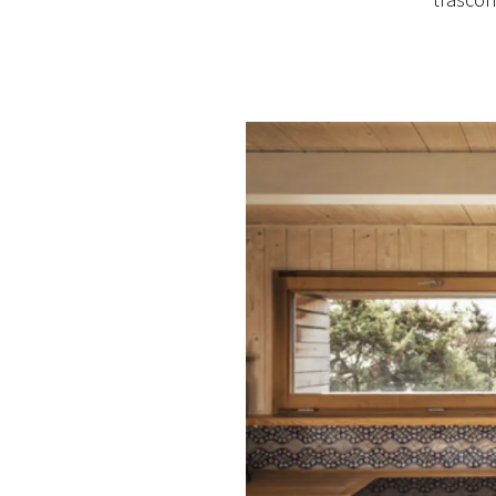
trascor
PLAYLIST
NEWS
FOTO
CONCORSI
EVENTI
VIDEO
TV
PRINCIPATO