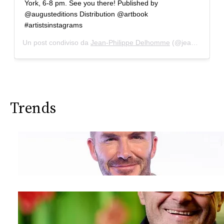
York, 6-8 pm. See you there! Published by
@augusteditions Distribution @artbook
#artistsinstagrams
Un post condiviso da
Jean-Philippe Delhomme
(@jeanphilippedelhomme) in data:
Trends