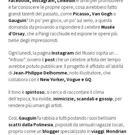
Facebook, Instagram, Linkedin
e simili per promuovere
CONSIGLIA
e far conoscere le proprie opere, cosa avrebbero fatto
grandi talenti del passato, come
Picasso, Van Gogh
o
Gauguin
? Un po’ per gioco, un po’ sul serio, a questa
domanda sta provando a rispondere il celebre
Musée
d’Orsay
, che a Parigi racchiude ed espone le opere più
belle degli impressionisti.
Ogni lunedì, la pagina
Instagram
del Museo ospita un…
“intruso”: ovvero il
post
che un celebre artista del tempo
avrebbe potuto pubblicare. Il progetto è affidato all’abilità
di
Jean-Philippe Delhomme
, noto illustratore, che
collabora con il
New Yorker, Vogue e GQ
.
Il tono è
spiritoso
, si cerca di raccontare il clima
dell’epoca, tra invidie,
inimicizie, scandali e gossip
, per
rendere più umani gli artisti.
Così,
Gauguin
fa rabbia a tutti postando i suoi bellissimi
scatti dalla Polinesia
, popolati da sensuali ragazze locali,
proprio come un
blogger
specializzato in
viaggi
.
Mondrian