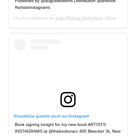
Published by @augusteditions Distribution @artbook
#artistsinstagrams
Un post condiviso da
Jean-Philippe Delhomme
(@jeanphilippedelhomme) in data:
Visualizza questo post su Instagram
Book signing tonight for my new book ARTISTS’
INSTAGRAMS at @thebookmarc 400 Bleecker St, New