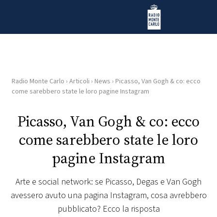
Vai al contenuto
Radio Monte Carlo
Radio Monte Carlo
›
Articoli
›
News
›
Picasso, Van Gogh & co: ecco
HOME
come sarebbero state le loro pagine Instagram
RADIO
Picasso, Van Gogh & co: ecco
come sarebbero state le loro
WEB
RADIO
pagine Instagram
PLAYLIST
Arte e social network: se Picasso, Degas e Van Gogh
avessero avuto una pagina Instagram, cosa avrebbero
NEWS
pubblicato? Ecco la risposta