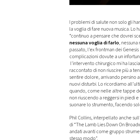
DI
MONACO
I problemi di salute non solo gli ha
RMC
la voglia di fare nuova musica. Lo ha
CONSIGLIA
“continuo a pensare che dovrei sc
nessuna voglia di farlo
, nessuna 
passato, l’ex frontman dei Genesis a
complicazioni dovute a un infortunio
l’intervento chirurgico mi ha lascia
raccontato di non riuscire più a t
sentire dolore, arrivando persino a l
nuovi disturbi. Lo ricordiamo all’
quando, come nelle altre tappe del
non riuscendo a reggersi in piedi e
suonare lo strumento, facendo solo
Phil Collins, interpellato anche su
di “The Lamb Lies Down On Broadw
andati avanti come gruppo strumen
stesso modo”.