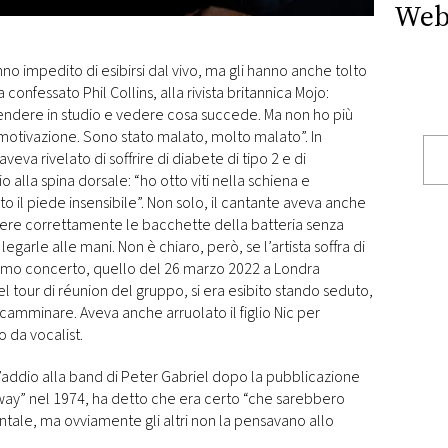
Web
nno impedito di esibirsi dal vivo, ma gli hanno anche tolto
 confessato Phil Collins, alla rivista britannica Mojo:
endere in studio e vedere cosa succede. Ma non ho più
motivazione. Sono stato malato, molto malato”. In
veva rivelato di soffrire di diabete di tipo 2 e di
 alla spina dorsale: “ho otto viti nella schiena e
to il piede insensibile”. Non solo, il cantante aveva anche
enere correttamente le bacchette della batteria senza
egarle alle mani. Non è chiaro, però, se l’artista soffra di
ultimo concerto, quello del 26 marzo 2022 a Londra
 tour di réunion del gruppo, si era esibito stando seduto,
 camminare. Aveva anche arruolato il figlio Nic per
 da vocalist.
ll’addio alla band di Peter Gabriel dopo la pubblicazione
ay” nel 1974, ha detto che era certo “che sarebbero
tale, ma ovviamente gli altri non la pensavano allo