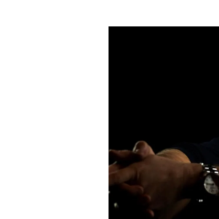
PLAYLIST
NEWS
FOTO
CONCORSI
EVENTI
VIDEO
TV
PRINCIPATO