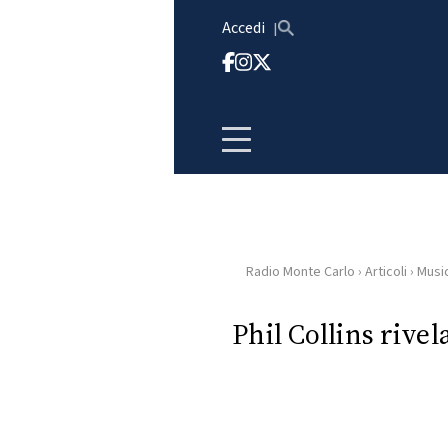
Vai al contenuto
Accedi
Radio Monte Carlo
›
Articoli
›
Musi
HOME
Phil Collins rivel
RADIO
WEB
RADIO