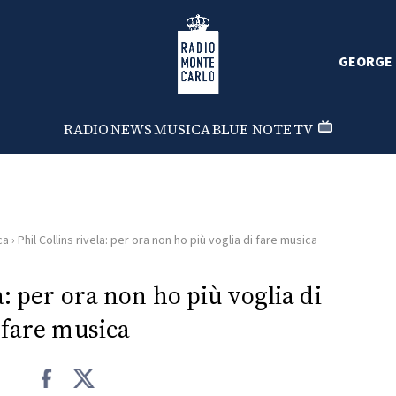
Radio Monte Carlo
GEORGE 
RADIO
NEWS
MUSICA
BLUE NOTE
TV
ca
›
Phil Collins rivela: per ora non ho più voglia di fare musica
a: per ora non ho più voglia di
fare musica