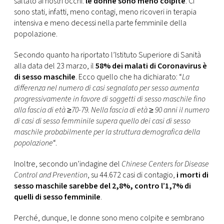
saltato ai nostri occhi:
le donne sono meno colpite
. Ci
CONSIGLIA
sono stati, infatti, meno contagi, meno ricoveri in terapia
intensiva e meno decessi nella parte femminile della
popolazione.
Secondo quanto ha riportato l’Istituto Superiore di Sanità
alla data del 23 marzo, il
58% dei malati di Coronavirus è
di sesso maschile
. Ecco quello che ha dichiarato: “
La
differenza nel numero di casi segnalato per sesso aumenta
progressivamente in favore di soggetti di sesso maschile fino
alla fascia di età ≥70-79. Nella fascia di età ≥ 90 anni il numero
di casi di sesso femminile supera quello dei casi di sesso
maschile probabilmente per la struttura demografica della
popolazione
“.
Inoltre, secondo un’indagine del
Chinese Centers for Disease
Control and Prevention
, su 44.672 casi di contagio,
i morti di
sesso maschile sarebbe del 2,8%, contro l’1,7% di
quelli di sesso femminile
.
Perché, dunque, le donne sono meno colpite e sembrano