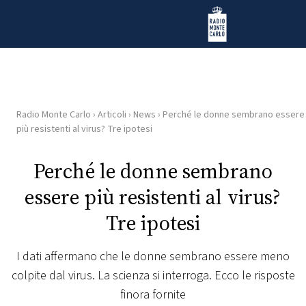
Vai al contenuto
Radio Monte Carlo
Radio Monte Carlo
›
Articoli
›
News
›
Perché le donne sembrano essere
HOME
più resistenti al virus? Tre ipotesi
RADIO
Perché le donne sembrano
essere più resistenti al virus?
WEB
RADIO
Tre ipotesi
PLAYLIST
I dati affermano che le donne sembrano essere meno
colpite dal virus. La scienza si interroga. Ecco le risposte
NEWS
finora fornite