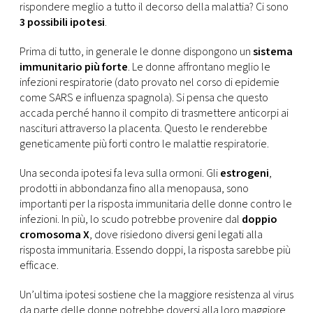
rispondere meglio a tutto il decorso della malattia? Ci sono
3 possibili ipotesi
.
Prima di tutto, in generale le donne dispongono un
sistema
immunitario più forte
. Le donne affrontano meglio le
infezioni respiratorie (dato provato nel corso di epidemie
come SARS e influenza spagnola). Si pensa che questo
accada perché hanno il compito di trasmettere anticorpi ai
nascituri attraverso la placenta. Questo le renderebbe
geneticamente più forti contro le malattie respiratorie.
Una seconda ipotesi fa leva sulla ormoni. Gli
estrogeni
,
prodotti in abbondanza fino alla menopausa, sono
importanti per la risposta immunitaria delle donne contro le
infezioni. In più, lo scudo potrebbe provenire dal
doppio
cromosoma X
, dove risiedono diversi geni legati alla
risposta immunitaria. Essendo doppi, la risposta sarebbe più
efficace.
Un’ultima ipotesi sostiene che la maggiore resistenza al virus
da parte delle donne potrebbe doversi alla loro maggiore