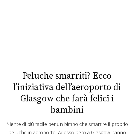
FOTO
CONCORSI
EVENTI
VIDEO
Peluche smarriti? Ecco
TV
l’iniziativa dell’aeroporto di
Glasgow che farà felici i
PRINCIPATO
DI
bambini
MONACO
Niente di più facile per un bimbo che smarrire il proprio
RMC
peluche in aeroporto. Adesso però a Glasgow hanno