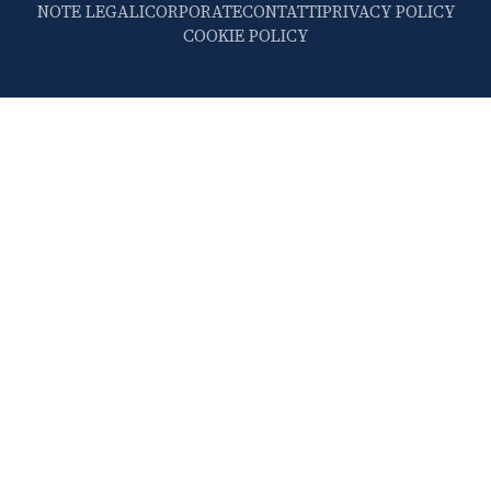
NOTE LEGALI
CORPORATE
CONTATTI
PRIVACY POLICY
COOKIE POLICY