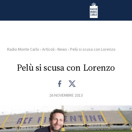
Vai al contenuto
Radio Monte Carlo
Radio Monte Carlo
›
Articoli
›
News
›
Pelù si scusa con Lorenzo
HOME
Pelù si scusa con Lorenzo
RADIO
WEB
RADIO
26 NOVEMBRE 2013
PLAYLIST
NEWS