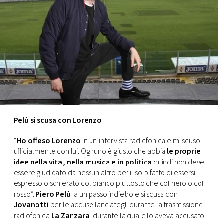
FOTO
CONCORSI
EVENTI
VIDEO
Pelù si scusa con Lorenzo
TV
“
Ho offeso Lorenzo
in un’intervista radiofonica e mi scuso
ufficialmente con lui. Ognuno è giusto che abbia
le proprie
PRINCIPATO
idee nella vita, nella musica e in politica
quindi non deve
DI
essere giudicato da nessun altro per il solo fatto di essersi
MONACO
espresso o schierato col bianco piuttosto che col nero o col
rosso”.
Piero Pelù
fa un passo indietro e si scusa con
Jovanotti
per le accuse lanciategli durante la trasmissione
RMC
radiofonica
La Zanzara
, durante la quale lo aveva accusato