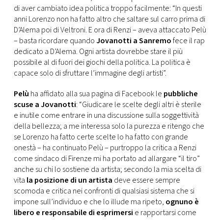
CONSIGLIA
di aver cambiato idea politica troppo facilmente: “In questi
anni Lorenzo non ha fatto altro che saltare sul carro prima di
D’Alema poi di Veltroni. E ora di Renzi – aveva attaccato Pelù
– basta ricordare quando
Jovanotti a Sanremo
fece il rap
dedicato a D’Alema. Ogni artista dovrebbe stare il più
possibile al di fuori dei giochi della politica. La politica è
capace solo di sfruttare l’immagine degli artisti”.
Pelù
ha affidato alla sua pagina di Facebook le
pubbliche
scuse a Jovanotti
: “Giudicare le scelte degli altri è sterile
e inutile come entrare in una discussione sulla soggettività
della bellezza; a me interessa solo la purezza e ritengo che
se Lorenzo ha fatto certe scelte lo ha fatto con grande
onestà – ha continuato Pelù – purtroppo la critica a Renzi
come sindaco di Firenze mi ha portato ad allargare “il tiro”
anche su chi lo sostiene da artista; secondo la mia scelta di
vita
la posizione di un artista
deve essere sempre
scomoda e critica nei confronti di qualsiasi sistema che si
impone sull’individuo e che lo illude ma ripeto,
ognuno è
libero e responsabile di esprimersi
e rapportarsi come