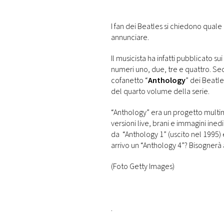
DI
MONACO
I fan dei Beatles si chiedono quale
annunciare.
RMC
CONSIGLIA
Il musicista ha infatti pubblicato su
numeri uno, due, tre e quattro. Sec
cofanetto “
Anthology
” dei Beatl
del quarto volume della serie.
“Anthology” era un progetto multi
versioni live, brani e immagini ined
da
“Anthology 1” (uscito nel 1995) 
arrivo un “Anthology 4”? Bisognerà
(Foto Getty Images)
.