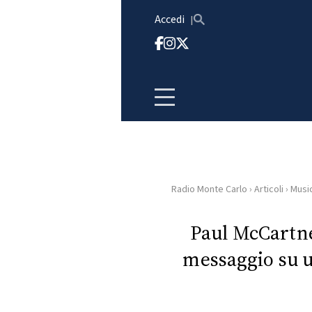
Vai al contenuto
Accedi
Radio Monte Carlo
›
Articoli
›
Musi
HOME
Paul McCartne
RADIO
messaggio su u
WEB
RADIO