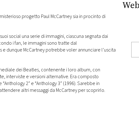
Web
 misterioso progetto Paul McCartney sia in procinto di
i suoi social una serie di immagini, ciascuna segnata dai
ondo i fan, le immagini sono tratte dal
es e dunque McCartney potrebbe voler annunciare l’uscita
mediale dei Beatles, contenente i loro album, con
ite, interviste e versioni alternative. Era composto
e “Anthology 2” e “Anthology 3” (1996). Sarebbe in
 attendere altri messaggi da McCartney per scoprirlo.