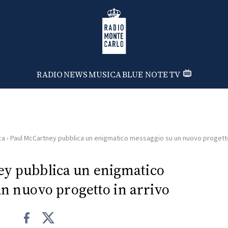
Radio Monte Carlo
RADIO
NEWS
MUSICA
BLUE NOTE
TV
ca
›
Paul McCartney pubblica un enigmatico messaggio su un nuovo progetto
y pubblica un enigmatico
n nuovo progetto in arrivo