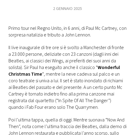
2 GENNAIO 2025
FOTO
Primo tour nel Regno Unito, in 6 anni, di Paul Mc Cartney, con
CONCORSI
sorpresa natalizia e tributo a John Lennon.
EVENTI
Il live inaugurale di tre ore si è svolto a Manchester di fronte
a 23.000 persone, deliziate con 23 canzoni (dagli inni dei
Beatles, ai classici dei Wings, ai preferiti dei suoi anni da
VIDEO
solista). Sir Paul ha eseguito anche il classico “
Wonderful
Christmas Time
“, mentre la neve cadeva sul palco e un
coro teatrale si univa a lui. Il set è stato inondato di richiami
TV
ai Beatles del passato e del presente. A un certo punto Mc
Cartney è tornato indietro fino alla prima canzone mai
PRINCIPATO
registrata dal quartetto (“In Spite Of All The Danger”)
DI
quando i Fab Four erano solo The Quarrymen.
MONACO
Poi l’ultima tappa, quella di oggi. Mentre suonava “Now And
Then”, nota come l’ultima traccia dei Beatles, dalla demo di
RMC
John Lennon restaurata e pubblicata l’anno scorso, sullo