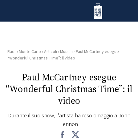
Vai al contenuto
Radio Monte Carlo
Radio Monte Carlo
›
Articoli
›
Musica
›
Paul McCartney esegue
HOME
“Wonderful Christmas Time”: il video
RADIO
Paul McCartney esegue
“Wonderful Christmas Time”: il
WEB
RADIO
video
PLAYLIST
Durante il suo show, l'artista ha reso omaggio a John
Lennon
NEWS