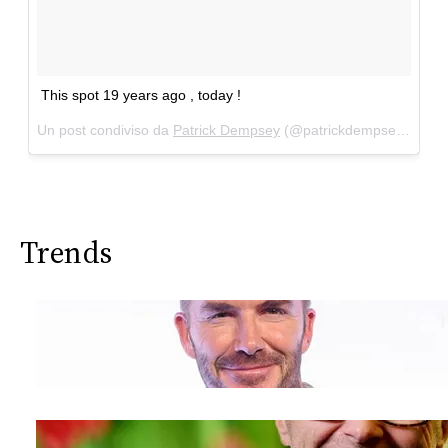
This spot 19 years ago , today !
Un post condiviso da
Patrick Dempsey
(@patrickdempsey) in data:
Trends