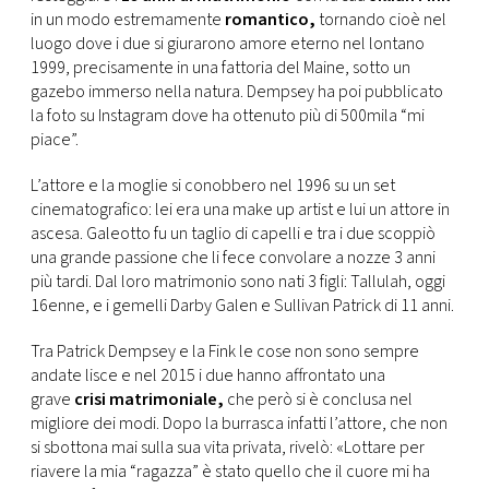
CONSIGLIA
in un modo estremamente
romantico,
tornando cioè nel
luogo dove i due si giurarono amore eterno nel lontano
1999, precisamente in una fattoria del Maine, sotto un
gazebo immerso nella natura. Dempsey ha poi pubblicato
la foto su Instagram dove ha ottenuto più di 500mila “mi
piace”.
L’attore e la moglie si conobbero nel 1996 su un set
cinematografico: lei era una make up artist e lui un attore in
ascesa. Galeotto fu un taglio di capelli e tra i due scoppiò
una grande passione che li fece convolare a nozze 3 anni
più tardi. Dal loro matrimonio sono nati 3 figli: Tallulah, oggi
16enne, e i gemelli Darby Galen e Sullivan Patrick di 11 anni.
Tra Patrick Dempsey e la Fink le cose non sono sempre
andate lisce e nel 2015 i due hanno affrontato una
grave
crisi matrimoniale,
che però si è conclusa nel
migliore dei modi. Dopo la burrasca infatti l’attore, che non
si sbottona mai sulla sua vita privata, rivelò: «Lottare per
riavere la mia “ragazza” è stato quello che il cuore mi ha