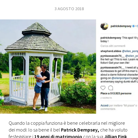
3 AGOSTO 2018
FOTO
CONCORSI
EVENTI
VIDEO
TV
PRINCIPATO
DI
MONACO
Quando la coppia funziona è bene celebrarla nel migliore
dei modi: lo sa bene il bel
Patrick Dempsey,
che ha voluto
RMC
festeggiare i
19 anni di matrimonio
con la sua
Jillian Fink