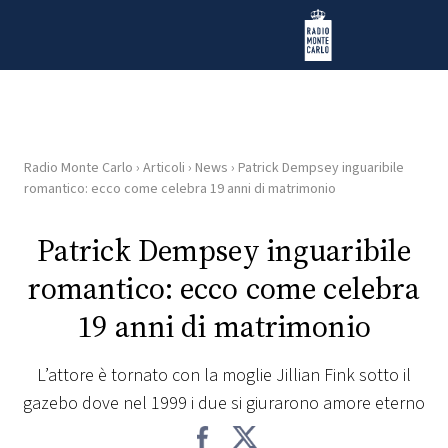
Vai al contenuto
Radio Monte Carlo
Radio Monte Carlo
›
Articoli
›
News
›
Patrick Dempsey inguaribile
HOME
romantico: ecco come celebra 19 anni di matrimonio
RADIO
Patrick Dempsey inguaribile
romantico: ecco come celebra
WEB
RADIO
19 anni di matrimonio
PLAYLIST
L’attore è tornato con la moglie Jillian Fink sotto il
gazebo dove nel 1999 i due si giurarono amore eterno
NEWS