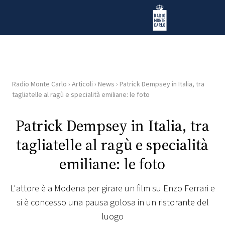
Vai al contenuto
Radio Monte Carlo
Radio Monte Carlo
›
Articoli
›
News
›
Patrick Dempsey in Italia, tra
HOME
tagliatelle al ragù e specialità emiliane: le foto
RADIO
Patrick Dempsey in Italia, tra
tagliatelle al ragù e specialità
WEB
RADIO
emiliane: le foto
PLAYLIST
L'attore è a Modena per girare un film su Enzo Ferrari e
si è concesso una pausa golosa in un ristorante del
NEWS
luogo