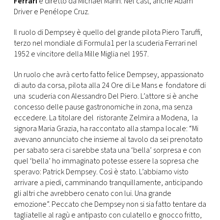
Ferrari
e diretto da Michael Mann. Nel cast, anche Adam
CONSIGLIA
Driver e Penélope Cruz.
Il ruolo di Dempsey è quello del grande pilota Piero Taruffi,
terzo nel mondiale di Formula1 per la scuderia Ferrari nel
1952 e vincitore della Mille Miglia nel 1957.
Un ruolo che avrà certo fatto felice Dempsey, appassionato
di auto da corsa, pilota alla 24 Ore di Le Mans e fondatore di
una scuderia con Alessandro Del Piero. L’attore si è anche
concesso delle pause gastronomiche in zona, ma senza
eccedere. La titolare del ristorante Zelmira a Modena, la
signora Maria Grazia, ha raccontato alla stampa locale: “Mi
avevano annunciato che insieme al tavolo da sei prenotato
per sabato sera ci sarebbe stata una ‘bella’ sorpresa e con
quel ‘bella’ ho immaginato potesse essere la sopresa che
speravo: Patrick Dempsey. Così è stato. L’abbiamo visto
arrivare a piedi, camminando tranquillamente, anticipando
gli altri che avrebbero cenato con lui. Una grande
emozione”. Peccato che Dempsey non si sia fatto tentare da
tagliatelle al ragù e antipasto con culatello e gnocco fritto,