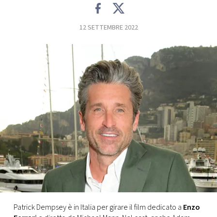
FOTO
12 SETTEMBRE 2022
CONCORSI
EVENTI
VIDEO
TV
PRINCIPATO
DI
MONACO
Patrick Dempsey è in Italia per girare il film dedicato a
Enzo
RMC