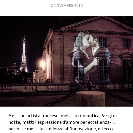
2 NOVEMBRE 2016
FOTO
CONCORSI
EVENTI
VIDEO
TV
PRINCIPATO
DI
MONACO
Metti un artista francese, metti la romantica Parigi di
notte, metti l’espressione d’amore per eccellenza- il
RMC
bacio – e metti la tendenza all’innovazione, ed ecco