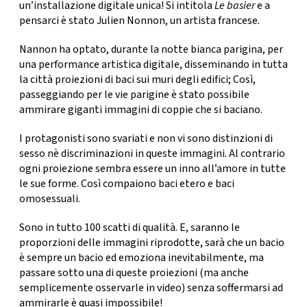
CONSIGLIA
un’installazione digitale unica! Si intitola
Le basier
e a
pensarci è stato
Julien Nonnon,
un artista francese.
Nannon ha optato, durante la notte bianca parigina, per
una performance artistica digitale, disseminando in tutta
la città
proiezioni di baci sui muri degli edifici
; Così,
passeggiando per le vie parigine è stato possibile
ammirare
giganti immagini di coppie che si baciano
.
I protagonisti sono svariati e non vi sono distinzioni di
sesso nè discriminazioni in queste immagini. Al contrario
ogni proiezione sembra essere un inno all’amore in tutte
le sue forme. Così compaiono baci etero e baci
omosessuali.
Sono in tutto
100 scatti di qualità
. E, saranno le
proporzioni delle immagini riprodotte, sarà che un bacio
è sempre un bacio ed emoziona inevitabilmente, ma
passare sotto una di queste proiezioni (ma anche
semplicemente osservarle in video) senza soffermarsi ad
ammirarle è quasi impossibile!