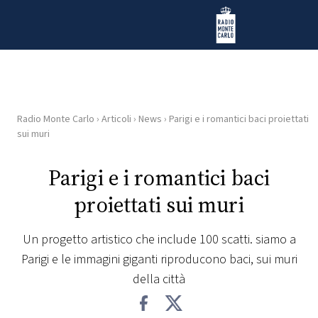
Vai al contenuto
Radio Monte Carlo
Radio Monte Carlo
›
Articoli
›
News
›
Parigi e i romantici baci proiettati
HOME
sui muri
RADIO
Parigi e i romantici baci
proiettati sui muri
WEB
RADIO
Un progetto artistico che include 100 scatti. siamo a
Parigi e le immagini giganti riproducono baci, sui muri
PLAYLIST
della città
NEWS