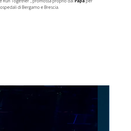
“We Run Together”, promossa proprio dal
Papa
per
i ospedali di Bergamo e Brescia.