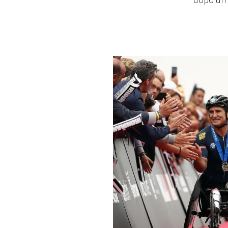
dopo un 
PLAYLIST
NEWS
FOTO
CONCORSI
EVENTI
VIDEO
TV
PRINCIPATO