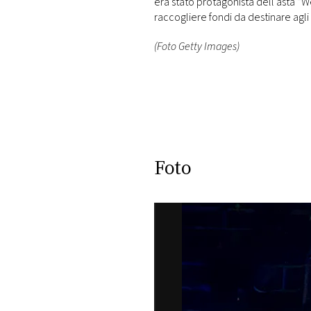
era stato protagonista dell’asta 
raccogliere fondi da destinare agl
(Foto Getty Images)
Foto