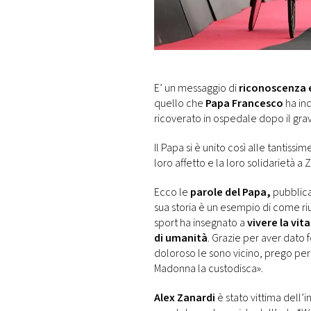
DI
MONACO
RMC
CONSIGLIA
E’ un messaggio di
riconoscenza e
quello che
Papa Francesco
ha in
ricoverato in ospedale dopo il grav
Il Papa si è unito così alle tantiss
loro affetto e la loro solidarietà a 
Ecco le
parole del Papa,
pubblica
sua storia è un esempio di come riu
sport ha insegnato a
vivere la vit
di umanità
. Grazie per aver dato
doloroso le sono vicino, prego per l
Madonna la custodisca».
Alex Zanardi
è stato vittima dell’