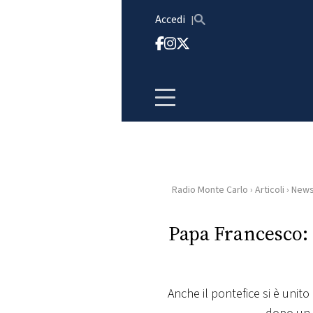
Vai al contenuto
Accedi
Radio Monte Carlo
›
Articoli
›
New
HOME
Papa Francesco: 
RADIO
WEB
RADIO
Anche il pontefice si è unit